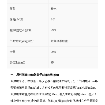
外觀
粉末
保質(zhì)期
2年
有效物質(zhì)含量
99％
主要營養(yǎng)成分
殼聚糖季銨鹽
含量
99％
是否進(jìn)口
否
一、原料基礎(chǔ)與分子結(jié)構(gòu)
殼聚糖來源于甲殼素，經(jīng)脫乙酰處理后得到，分子主鏈由β-(1→4)-
葡萄糖胺單元構(gòu)成，具有較多的氨基和羥基反應(yīng)位點(diǎn)。
殼聚糖季銨鹽是在這些活性位點(diǎn)上引入季銨化基團(tuán)，使分子
鏈上帶有穩(wěn)定的正電荷。該結(jié)構(gòu)特征使材料在分子層面呈