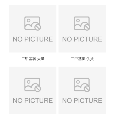
二甲基砜 大量
二甲基砜 供貨