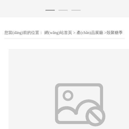
您當(dāng)前的位置：
網(wǎng)站首頁
>
產(chǎn)品展廳
>
殼聚糖季
銨鹽 貨源