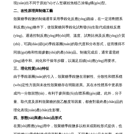
現(xiàn)出不同于原始?xì)ぞ厶堑碾姾煞植己涂臻g構(gòu)型。
二、改性原理與制備工藝
殼聚糖季銨鹽的制備通常采用季銨化反應(yīng)路線，在一定溶劑體系
和反應(yīng)條件下，使殼聚糖與季銨化試劑發(fā)生取代或接枝反應
(yīng)。通過控制反應(yīng)時(shí)間、溫度、試劑比例及反應(yīng)介質
(zhì)，可調(diào)節(jié)季銨基團(tuán)的取代度和分布形式，從而獲得不
同規(guī)格和性能參數(shù)的產(chǎn)品。制備完成后，通常還需經
(jīng)過中和、純化和干燥等步驟，以滿足后續(xù)應(yīng)用要求。
三、理化性質(zhì)特征
由于季銨基團(tuán)的引入，殼聚糖季銨鹽在溶解性、分散性和體系穩
(wěn)定性方面與未改性殼聚糖存在明顯差異。其在水性體系中更易形
成均一分散狀態(tài)，有利于參與復(fù)合體系構(gòu)建。此外，分子
量、取代度及原料殼聚糖的脫乙酰度等因素，都會對最終產(chǎn)品的
理化表現(xiàn)產(chǎn)生影響。
四、形態(tài)與產(chǎn)品形式
在實(shí)際應(yīng)用中，殼聚糖季銨鹽多以粉末或顆粒形式提供，也